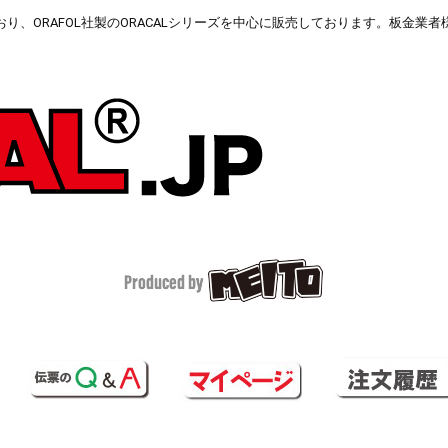
、ORAFOL社製のORACALシリーズを中心に販売しております。板金業